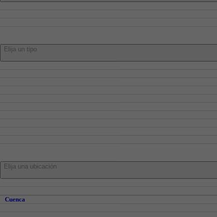
Compra
Alquiler
Traspaso
Tipo:
Elija un tipo
Pisos
Adosados
Casa
Chalets
Locales
Oficinas
Garajes
Trasteros
Naves
Parcelas
En:
Elija una ubicación
Cuenca
Cuenca y Alrededores
Cuenca
Abia de la Obispalía
Alberca De Zancara, La