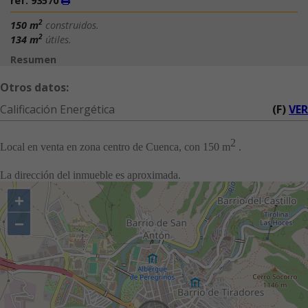
ref. 93570
2
150 m
construidos.
2
134 m
útiles.
Resumen
Otros datos:
Calificación Energética
(F)
VER
2
Local en venta en zona centro de Cuenca, con 150 m
.
La dirección del inmueble es aproximada.
+
−