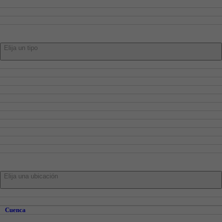
Compra
Alquiler
Traspaso
Tipo:
Elija un tipo
Dúplex
Pisos
Adosados
Casa
Chalets
Locales
Oficinas
Garajes
Trasteros
Naves
Parcelas
En:
Elija una ubicación
Cuenca
Cuenca y Alrededores
Cuenca
Abia de la Obispalía