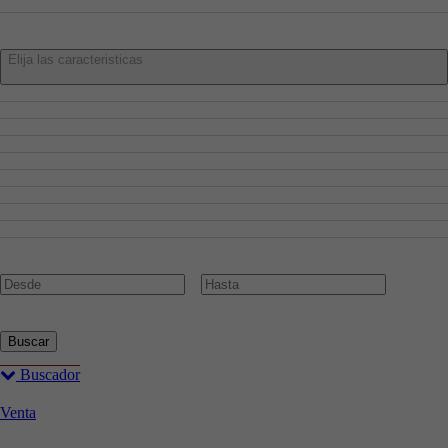
4 o más
Características:
Elija las caracteristicas
Admite Mascotas
Aire Acondicionado
Amueblado
Ascensor
Cocina Amueblada
Garaje
Piscina
Planta Baja
Trastero
Precio:
€
Buscar
Buscador
Venta