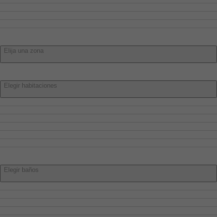
Villamayor De Santiago
Villar De Cañas
Villar De Olalla
Zona:
Elija una zona
Habitaciones:
Elegir habitaciones
Elegir habitaciones
1 o más
2 o más
3 o más
4 o más
5 o más
Baños:
Elegir baños
Elegir baños
1 o más
2 o más
3 o más