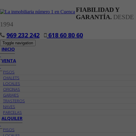
FIABILIDAD Y
GARANTÍA.
DESDE
1994
969 232 242
618 60 80 60
Toggle navigation
INICIO
VENTA
PISOS
CHALETS
LOCALES
OFICINAS
GARAJES
TRASTEROS
NAVES
PARCELAS
ALQUILER
PISOS
LOCALES