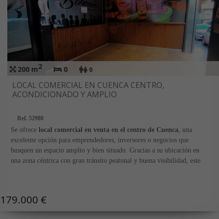
2
200 m
0
0
LOCAL COMERCIAL EN CUENCA CENTRO,
ACONDICIONADO Y AMPLIO
Ref. 52980
Se ofrece
local comercial en venta en el centro de Cuenca
, una
excelente opción para emprendedores, inversores o negocios que
busquen un espacio amplio y bien situado. Gracias a su ubicación en
una zona céntrica con gran tránsito peatonal y buena visibilidad, este
inmueble reúne las condiciones necesarias para desarrollar una gran
variedad de actividades comerciales o de hostelería.
179.000 €
El local dispone de
200 m² construidos y 180 m² útiles
, distribuidos
en una amplia sala principal de concepto abierto, con una zona de