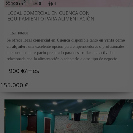
2
100 m
0
1
LOCAL COMERCIAL EN CUENCA CON
EQUIPAMIENTO PARA ALIMENTACIÓN
Ref. 106860
Se ofrece
local comercial en Cuenca
disponible tanto
en venta como
en alquiler
, una excelente opción para emprendedores o profesionales
que busquen un espacio preparado para desarrollar una actividad
relacionada con la alimentación o adaptarlo a otro tipo de negocio.
900 €/mes
El inmueble cuenta con aproximadamente
100 m² construidos y 90 m²
útiles
, distribuidos en una amplia zona de atención al público, área de
155.000 €
trabajo, cámara frigorífica de aproximadamente
8 m²
, almacén, aseo y
diferentes espacios auxiliares que facilitan el desarrollo de la actividad
diaria.
Aunque actualmente
el negocio no se encuentra en funcionamiento
,
el local se alquila con una parte importante del equipamiento existente,
lo que puede reducir considerablemente la inversión inicial para quien
desee poner en marcha una actividad. En caso de venta, existe la