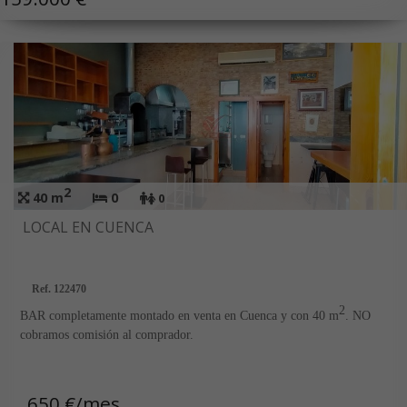
de uso.
EN INMOBILIARIA VIECO, NO COBRAMOS COMISIÓN AL
COMPRADOR.
2
40 m
0
0
LOCAL EN CUENCA
Ref. 122470
2
BAR completamente montado en venta en Cuenca y con 40 m
. NO
cobramos comisión al comprador.
650 €/mes