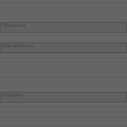
Villar De Cañas
Villar De Olalla
Zona:
Elija una zona
Habitaciones:
Elegir habitaciones
Elegir habitaciones
1 o más
2 o más
3 o más
4 o más
5 o más
Baños:
Elegir baños
Elegir baños
1 o más
2 o más
3 o más
4 o más