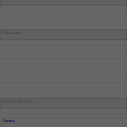
Compra
Alquiler
Traspaso
Tipo:
Elija un tipo
Pisos
Adosados
Casa
Chalets
Locales
Oficinas
Garajes
Trasteros
Naves
Parcelas
En:
Elija una ubicación
Cuenca
Cuenca y Alrededores
Cuenca
Abia de la Obispalía