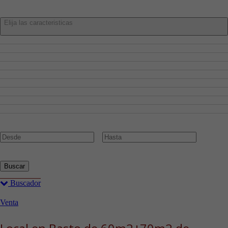
Características:
Elija las caracteristicas
Admite Mascotas
Aire Acondicionado
Amueblado
Ascensor
Cocina Amueblada
Garaje
Piscina
Planta Baja
Trastero
Precio:
€
Buscar
Buscador
Venta