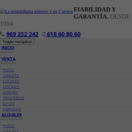
FIABILIDAD Y
GARANTÍA.
DESDE
1994
969 232 242
618 60 80 60
Toggle navigation
INICIO
VENTA
PISOS
CHALETS
LOCALES
OFICINAS
GARAJES
TRASTEROS
NAVES
PARCELAS
ALQUILER
PISOS
CHALETS