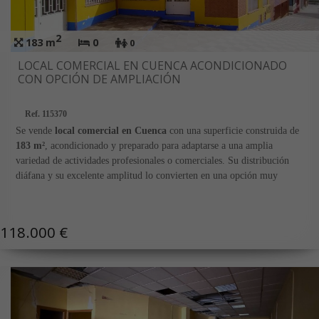
2
183 m
0
0
LOCAL COMERCIAL EN CUENCA ACONDICIONADO
CON OPCIÓN DE AMPLIACIÓN
Ref. 115370
Se vende
local comercial en Cuenca
con una superficie construida de
183 m²
, acondicionado y preparado para adaptarse a una amplia
variedad de actividades profesionales o comerciales. Su distribución
diáfana y su excelente amplitud lo convierten en una opción muy
interesante tanto para quienes buscan iniciar un nuevo negocio como
para empresas que necesiten un espacio funcional y versátil.
118.000 €
El inmueble dispone de una amplia zona principal prácticamente
diáfana, lo que permite organizar el espacio según las necesidades de
cada actividad. Cuenta además con
un aseo
y
un almacén
, ofreciendo
un buen nivel de funcionalidad para el desarrollo de la actividad diaria.
El local se encuentra en
buen estado de conservación
y está