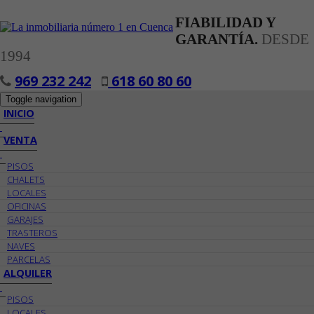
FIABILIDAD Y
GARANTÍA.
DESDE
1994
969 232 242
618 60 80 60
Toggle navigation
INICIO
VENTA
PISOS
CHALETS
LOCALES
OFICINAS
GARAJES
TRASTEROS
NAVES
PARCELAS
ALQUILER
PISOS
LOCALES