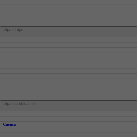
Compra
Alquiler
Traspaso
Tipo:
Elija un tipo
Pisos
Adosados
Casa
Chalets
Locales
Oficinas
Garajes
Trasteros
Naves
Parcelas
En:
Elija una ubicación
Cuenca
Cuenca y Alrededores
Cuenca
Abia de la Obispalía
Alberca De Zancara, La