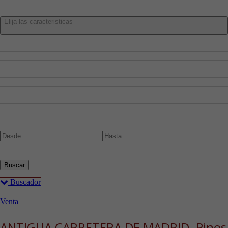
Características:
Elija las caracteristicas
Admite Mascotas
Aire Acondicionado
Amueblado
Ascensor
Cocina Amueblada
Garaje
Piscina
Planta Baja
Trastero
Precio:
€
Buscar
Buscador
Venta
ANTIGUA CARRETERA DE MADRID. Pinos