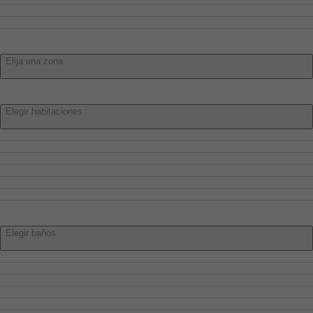
Villar De Cañas
Villar De Olalla
Zona:
Elija una zona
Habitaciones:
Elegir habitaciones
Elegir habitaciones
1 o más
2 o más
3 o más
4 o más
5 o más
Baños:
Elegir baños
Elegir baños
1 o más
2 o más
3 o más
4 o más