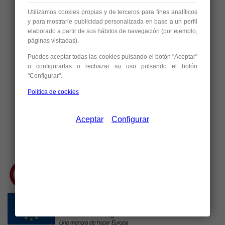
Chalets en alquiler
La venta
Utilizamos cookies propias y de terceros para fines analíticos
Locales en alquiler
Documentación
y para mostrarle publicidad personalizada en base a un perfil
Oficinas en alquiler
Impuestos a la venta
elaborado a partir de sus hábitos de navegación (por ejemplo,
páginas visitadas).
Garajes en alquiler
El alquiler
Puedes aceptar todas las cookies pulsando el botón "Aceptar"
Naves en alquiler
PROMOCIONES
o configurarlas o rechazar su uso pulsando el botón
Parcelas en alquiler
CONTACTO
"Configurar".
Edificios singulares en
Política de cookies
alquiler
Aceptar
Configurar
969 232 242
618 608 060