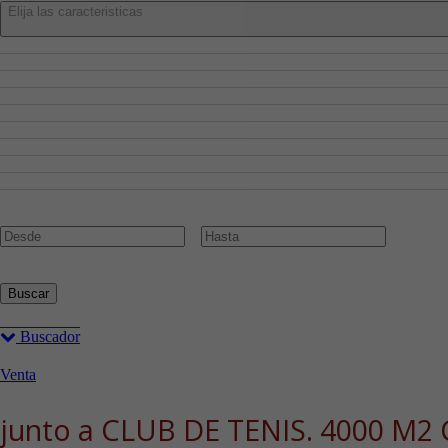
Elija las caracteristicas
Admite Mascotas
Aire Acondicionado
Amueblado
Ascensor
Cocina Amueblada
Garaje
Piscina
Planta Baja
Trastero
Precio:
€
Buscar
Buscador
Venta
junto a CLUB DE TENIS. 4000 M