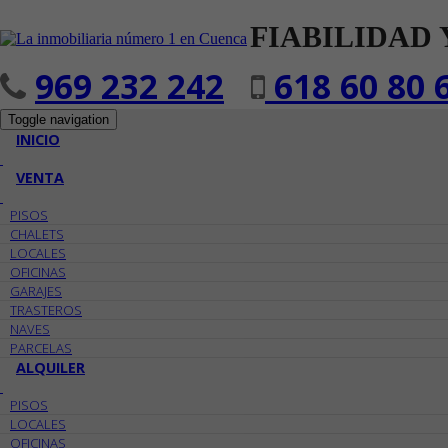
FIABILIDAD 
969 232 242
618 60 80 
Toggle navigation
INICIO
VENTA
PISOS
CHALETS
LOCALES
OFICINAS
GARAJES
TRASTEROS
NAVES
PARCELAS
ALQUILER
PISOS
LOCALES
OFICINAS