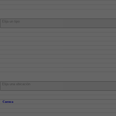
Alquiler
Traspaso
Tipo:
Elija un tipo
Pisos
Adosados
Casa
Chalets
Locales
Oficinas
Garajes
Trasteros
Naves
Parcelas
En:
Elija una ubicación
Cuenca
Cuenca y Alrededores
Cuenca
Abia de la Obispalía
Alberca De Zancara, La
Altarejos