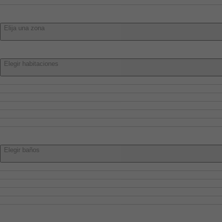
Villar De Olalla
Zona:
Elija una zona
Habitaciones:
Elegir habitaciones
Elegir habitaciones
1 o más
2 o más
3 o más
4 o más
5 o más
Baños:
Elegir baños
Elegir baños
1 o más
2 o más
3 o más
4 o más
Características: