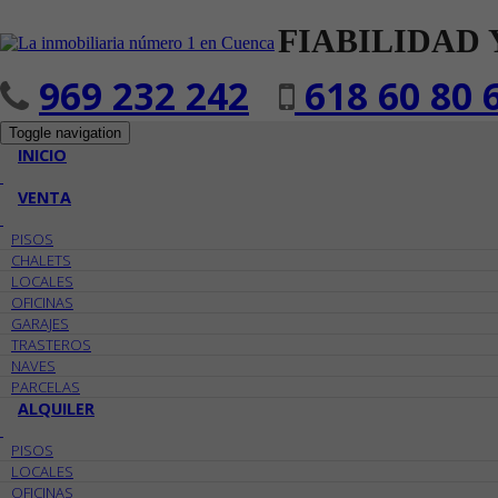
FIABILIDAD 
969 232 242
618 60 80 
Toggle navigation
INICIO
VENTA
PISOS
CHALETS
LOCALES
OFICINAS
GARAJES
TRASTEROS
NAVES
PARCELAS
ALQUILER
PISOS
LOCALES
OFICINAS