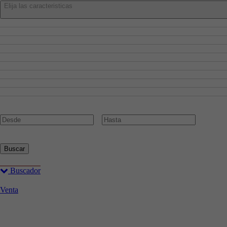
Elija las caracteristicas
Admite Mascotas
Aire Acondicionado
Amueblado
Ascensor
Cocina Amueblada
Garaje
Piscina
Planta Baja
Trastero
Precio:
€
Buscar
Buscador
Venta