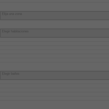
Villar De Olalla
Zona:
Elija una zona
Habitaciones:
Elegir habitaciones
Elegir habitaciones
1 o más
2 o más
3 o más
4 o más
5 o más
Baños:
Elegir baños
Elegir baños
1 o más
2 o más
3 o más
4 o más
Características: