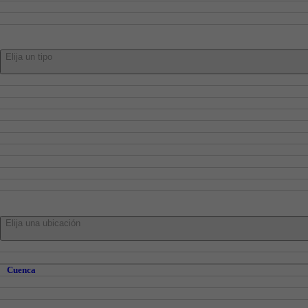
Alquiler
Traspaso
Tipo:
Elija un tipo
Pisos
Adosados
Casa
Chalets
Locales
Oficinas
Garajes
Trasteros
Naves
Parcelas
En:
Elija una ubicación
Cuenca
Cuenca y Alrededores
Cuenca
Abia de la Obispalía
Alberca De Zancara, La
Altarejos