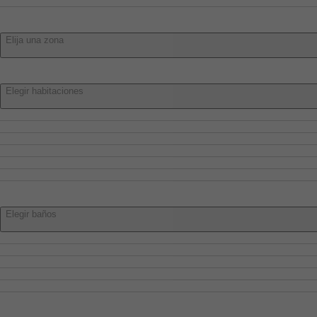
Villar De Olalla
Zona:
Elija una zona
Habitaciones:
Elegir habitaciones
Elegir habitaciones
1 o más
2 o más
3 o más
4 o más
5 o más
Baños:
Elegir baños
Elegir baños
1 o más
2 o más
3 o más
4 o más
Características: