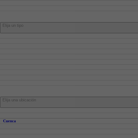
Alquiler
Traspaso
Tipo:
Elija un tipo
Pisos
Adosados
Casa
Chalets
Locales
Oficinas
Garajes
Trasteros
Naves
Parcelas
En:
Elija una ubicación
Cuenca
Cuenca y Alrededores
Cuenca
Abia de la Obispalía
Alberca De Zancara, La
Altarejos