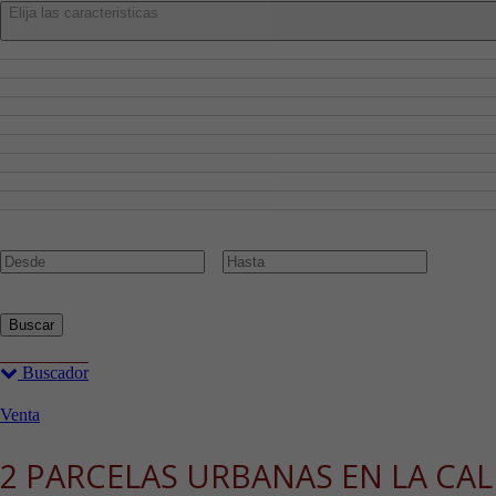
Elija las caracteristicas
Admite Mascotas
Aire Acondicionado
Amueblado
Ascensor
Cocina Amueblada
Garaje
Piscina
Planta Baja
Trastero
Precio:
€
Buscar
Buscador
Venta
2 PARCELAS URBANAS EN LA CA