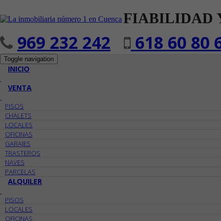
FIABILIDAD 
969 232 242
618 60 80 
Toggle navigation
INICIO
VENTA
PISOS
CHALETS
LOCALES
OFICINAS
GARAJES
TRASTEROS
NAVES
PARCELAS
ALQUILER
PISOS
LOCALES
OFICINAS