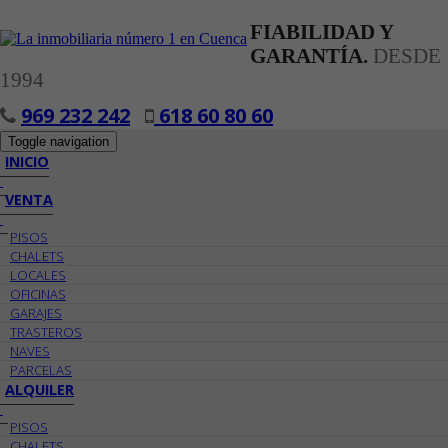
FIABILIDAD Y
GARANTÍA.
DESDE
1994
969 232 242
618 60 80 60
Toggle navigation
INICIO
VENTA
PISOS
CHALETS
LOCALES
OFICINAS
GARAJES
TRASTEROS
NAVES
PARCELAS
ALQUILER
PISOS
CHALETS