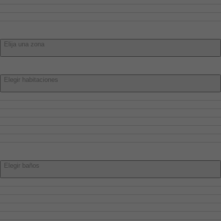
Villar De Cañas
Villar De Olalla
Zona:
Elija una zona
Habitaciones:
Elegir habitaciones
Elegir habitaciones
1 o más
2 o más
3 o más
4 o más
5 o más
Baños:
Elegir baños
Elegir baños
1 o más
2 o más
3 o más
4 o más