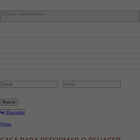
Características:
Elija las caracteristicas
Admite Mascotas
Aire Acondicionado
Amueblado
Ascensor
Cocina Amueblada
Garaje
Piscina
Planta Baja
Trastero
Precio:
€
Buscar
Buscador
Venta