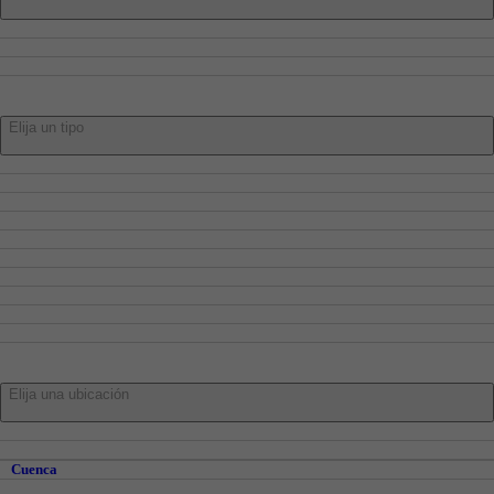
Compra
Alquiler
Traspaso
Tipo:
Elija un tipo
Pisos
Adosados
Casa
Chalets
Locales
Oficinas
Garajes
Trasteros
Naves
Parcelas
En:
Elija una ubicación
Cuenca
Cuenca y Alrededores
Cuenca
Abia de la Obispalía